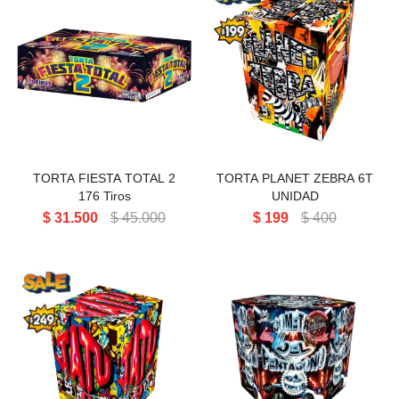
TORTA FIESTA TOTAL 2 176
TORTA PLANET ZEBRA 6T
TIROS
PACK X 4
TORTA FIESTA TOTAL 2
TORTA PLANET ZEBRA 6T
176 Tiros
UNIDAD
$
31.500
$
45.000
$
199
$
400
TORTA TATU 9T PACK
TORTA COMETAS
X4PCS
PENTAGONO 61T