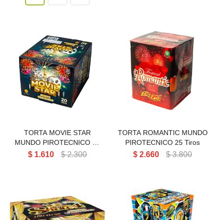
TORTA MOVIE STAR MUNDO
TORTA ROMANTIC MUNDO
PIROTECNICO 20 Tiros
PIROTECNICO 25 Tiros
TORTA MOVIE STAR
TORTA ROMANTIC MUNDO
MUNDO PIROTECNICO 20
PIROTECNICO 25 Tiros
Tiros
$
1.610
$
2.300
$
2.660
$
3.800