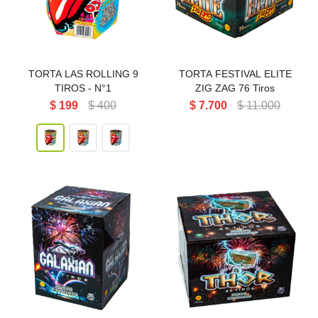
TORTA LAS ROLLING 9
TORTA FESTIVAL ELITE
TIROS - N°1
ZIG ZAG 76 Tiros
$
199
$
400
$
7.700
$
11.000
TORTA SHOW THOR MUNDO
TORTA GALAXIAN 24 Tiros
PIROTECNICO 45 Tiros