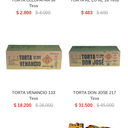
TORTA CLEOPATRA 96
TORTA KE LO KE 16 Tiros
Tiros
$
2.800
$
4.000
$
483
$
690
TORTA VENANCIO 133
TORTA DON JOSE 217
TIROS
TIROS
TORTA VENANCIO 133
TORTA DON JOSE 217
Tiros
Tiros
$
18.200
$
26.000
$
31.500
$
45.000