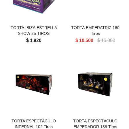
Perlas aéreas
Volcanes chicos 3' 4' 5
Cañas pequeñas
Tortas chicas
Volcanes medianos 6' 8' 9' 11'
Cañas medianas y grandes
Tortas medianas
Cartuchos de humo
TORTA IBIZA ESTRELLA
TORTA EMPERATRIZ 180
Volcanes grandes 13' 15' 17'
Tortas grandes
SHOW 25 TIROS
Tiros
$
1.920
$
10.500
$
15.000
Tortas gigantes
Tortas Línea Alpha
TORTA ESPECTÁCULO
TORTA EMPERADOR 138
INFERNAL 102 Tiros
Tiros
TORTA ESPECTÁCULO
TORTA ESPECTÁCULO
INFERNAL 102 Tiros
EMPERADOR 138 Tiros