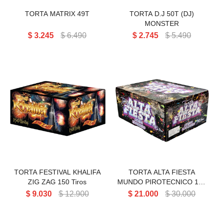
TORTA MATRIX 49T
TORTA D.J 50T (DJ)
MONSTER
$
3.245
$
6.490
$
2.745
$
5.490
TORTA FESTIVAL KHALIFA
TORTA ALTA FIESTA MUNDO
ZIG ZAG 150 Tiros
PIROTECNICO 142 Tiros
TORTA FESTIVAL KHALIFA
TORTA ALTA FIESTA
ZIG ZAG 150 Tiros
MUNDO PIROTECNICO 142
Tiros
$
9.030
$
12.900
$
21.000
$
30.000