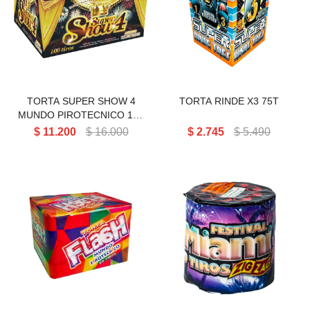
TORTA SUPER SHOW 4
MUNDO PIROTECNICO 100
TORTA RINDE X3 75T
Tiros
TORTA SUPER SHOW 4
TORTA RINDE X3 75T
MUNDO PIROTECNICO 100
Tiros
$
11.200
$
16.000
$
2.745
$
5.490
TORTA FLASH MUNDO
TORTA CITIES 9 TIROS ZIG
PIROTECNICO 19 Tiros
ZAG