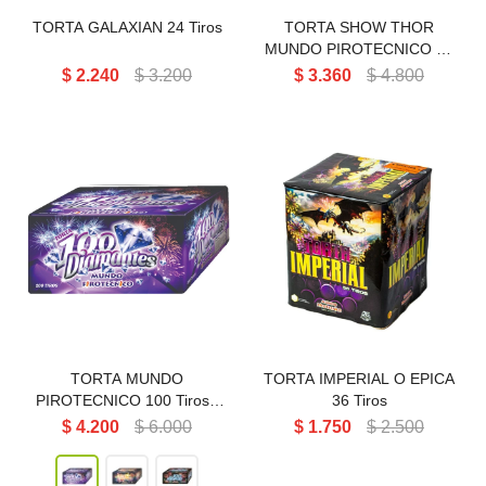
TORTA GALAXIAN 24 Tiros
TORTA SHOW THOR
MUNDO PIROTECNICO 45
Tiros
$
2.240
$
3.200
$
3.360
$
4.800
TORTA IMPERIAL O EPICA
TORTA MUNDO
MUNDO PIROTECNICO 36
PIROTECNICO 100 Tiros
Tiros
TORTA MUNDO
TORTA IMPERIAL O EPICA
PIROTECNICO 100 Tiros -
36 Tiros
100 DIAMANTES
$
4.200
$
6.000
$
1.750
$
2.500