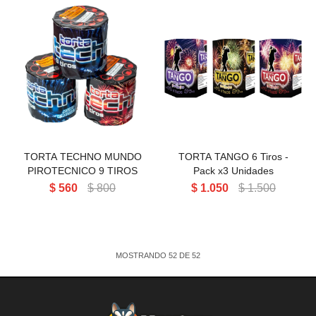
TORTA TECHNO MUNDO
TORTA TANGO 6 Tiros - Pack
PIROTECNICO 9 TIROS
x3 Unidades
TORTA TECHNO MUNDO
TORTA TANGO 6 Tiros -
PIROTECNICO 9 TIROS
Pack x3 Unidades
$
560
$
800
$
1.050
$
1.500
MOSTRANDO
52
DE
52