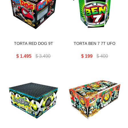
TORTA RED DOG 9T
TORTA BEN 7 7T UFO
TORTA RED DOG 9T
TORTA BEN 7 7T UFO
$
1.495
$
3.490
$
199
$
400
TORTA D.J 50T (DJ)
TORTA MATRIX 49T
MONSTER