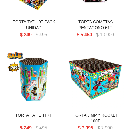
TORTA TATU 9T PACK
TORTA COMETAS
UNIDAD
PENTAGONO 61T
$
249
$
495
$
5.450
$
10.900
TORTA TA TE TI 7T
TORTA JIMMY ROCKET 100T
TORTA TA TE TI 7T
TORTA JIMMY ROCKET
100T
$
249
$
495
$
3.995
$
7.990