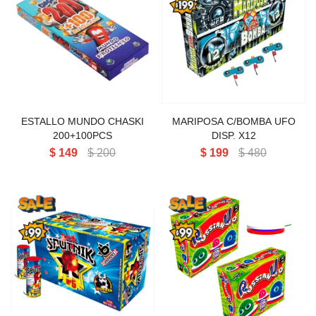
ESTALLO MUNDO CHASKI
MARIPOSA C/BOMBA UFO
200+100PCS
DISP. X12
ESTALLO MUNDO CHASKI
MARIPOSA C/BOMBA UFO
200+100PCS
DISP. X12
$
149
$
200
$
199
$
480
RUSSIAN U.F.O. CADA
MISIL SPUTNIK 6PCS
CAJITA 6PCS