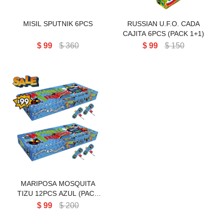
MISIL SPUTNIK 6PCS
RUSSIAN U.F.O. CADA
CAJITA 6PCS (PACK 1+1)
$
99
$
360
$
99
$
150
MARIPOSA MOSQUITA TIZU
12PCS AZUL
MARIPOSA MOSQUITA
TIZU 12PCS AZUL (PACK
1+1)
$
99
$
200