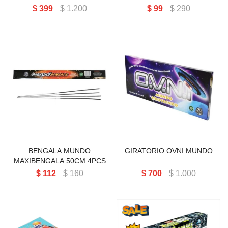
$
399
$
1.200
$
99
$
290
BENGALA MUNDO
MAXIBENGALA MUNDO
GIRATORIO OVNI MUNDO
50CM 4PCS
BENGALA MUNDO
GIRATORIO OVNI MUNDO
MAXIBENGALA 50CM 4PCS
$
112
$
160
$
700
$
1.000