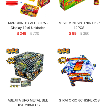
Perlas aéreas
Volcanes chicos 3' 4' 5
Cañas pequeñas
Tortas chicas
Volcanes medianos 6' 8' 9' 11'
Cañas medianas y grandes
Tortas medianas
Cartuchos de humo
MARCIANITO ALF. GIRA -
MISIL MINI SPUTNIK DISP
Volcanes grandes 13' 15' 17'
Tortas grandes
Display 12x6 Unidades
12PCS
$
249
$
720
$
99
$
360
Tortas gigantes
Tortas Línea Alpha
ABEJITA UFO METAL BEE
GIRATORIO 6CHISPEROS
DISP 20X4PCS
ABEJITA UFO METAL BEE
GIRATORIO 6CHISPEROS
DISP 20X4PCS