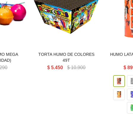
MO MEGA
TORTA HUMO DE
HUMO L
IDAD)
COLORES 49T
MO MEGA
TORTA HUMO DE COLORES
HUMO LATA
IDAD)
49T
290
$
5.450
$
10.900
$
89