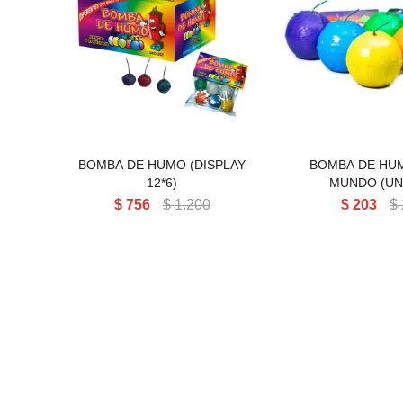
BOMBA DE HU
BOMBA DE HUMO
MUNDO (UN
BOMBA DE HUMO (DISPLAY
BOMBA DE HU
12*6)
MUNDO (UN
$
756
$
1.200
$
203
$