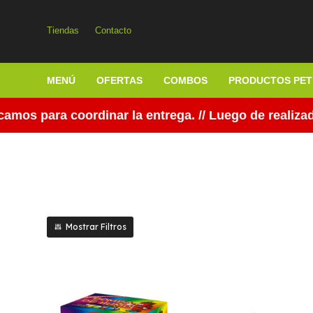
Tiendas
Contacto
MENÚ
OFERTAS
COMBOS
PRODUCTOS PET
os para coordinar la entrega. // Luego de realizada