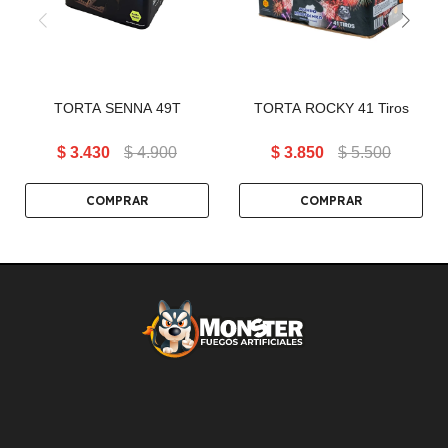
rápido y certero.
TORTA SENNA 49T
TORTA ROCKY 41 Tiros
$
3.430
$
4.900
$
3.850
$
5.500