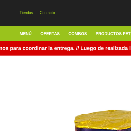
Tiendas
Contacto
MENÚ
OFERTAS
COMBOS
PRODUCTOS PET
ra coordinar la entrega. // Luego de realizada la 