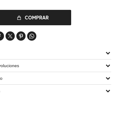
COMPRAR




oluciones
go
s