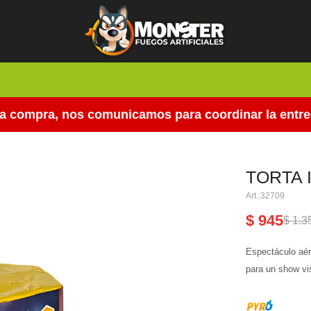
compra, nos comunicamos para coordinar la entrega.
TORTA 
32709
$
945
$
1.3
Espectáculo aére
para un show vi