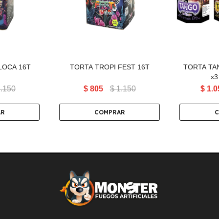
via de la
un triple final que levanta la
Pack
n show
noche.
r.
LOCA 16T
TORTA TROPI FEST 16T
TORTA TAN
x3
.150
$
805
$
1.150
$
1.0