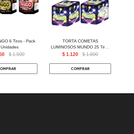
 x3 Unidades
P
Tiros (PACK 4)
GO 6 Tiros - Pack
TORTA COMETAS
T
 Unidades
LUMINOSOS MUNDO 25 Tiros
P
(PACK 4)
50
$
1.500
$
1.120
$
1.600