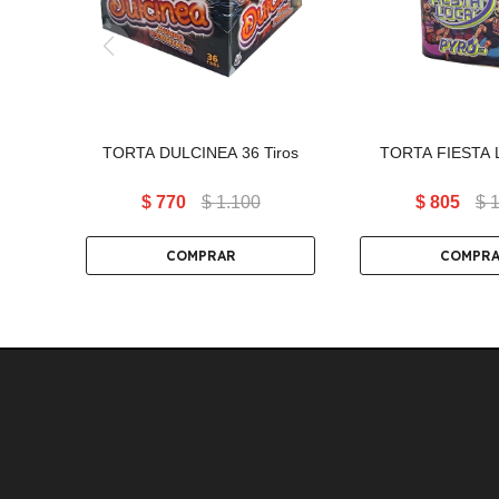
encender la pre
noche con u
cumplido
TORTA DULCINEA 36 Tiros
TORTA FIESTA 
$
770
$
1.100
$
805
$
1