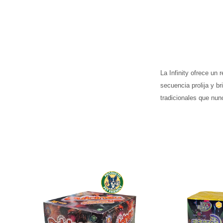
La Infinity ofrece un 
secuencia prolija y br
tradicionales que nunc
Batería compac
disparos. Ritm
divertido, ide
TORTA DULCINEA 36 Tiros