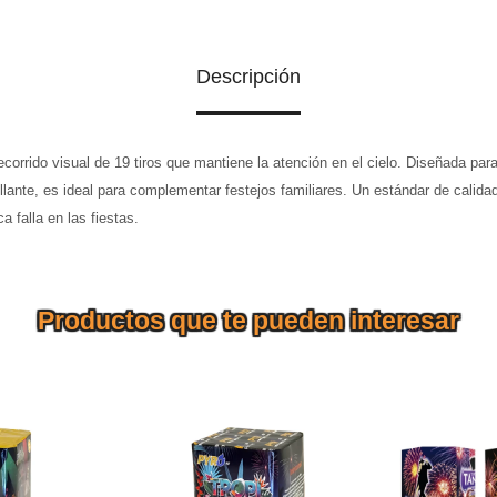
Descripción
recorrido visual de 19 tiros que mantiene la atención en el cielo. Diseñada par
illante, es ideal para complementar festejos familiares. Un estándar de calida
a falla en las fiestas.
Productos que te pueden interesar
ta de 16
o ágil y
Explosiones claras y bien
al para
definidas, ritmo espaciado y
TORTA T