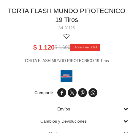
Perlas aéreas
Volcanes chicos 3' 4' 5
Cañas pequeñas
Tortas chicas
TORTA FLASH MUNDO PIROTECNICO
19 Tiros
Volcanes medianos 6' 8' 9' 11'
Cañas medianas y grandes
Tortas medianas
Cartuchos de humo
31125
Volcanes grandes 13' 15' 17'
Tortas grandes
Tortas gigantes
$
1.120
$
1.600
30
Tortas Línea Alpha
TORTA FLASH MUNDO PIROTECNICO 19 Tiros




Envíos
Cambios y Devoluciones