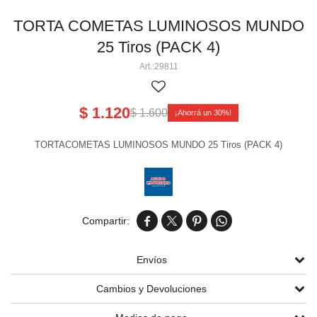
Perlas aéreas
Volcanes chicos 3' 4' 5
Cañas pequeñas
Tortas chicas
TORTA COMETAS LUMINOSOS MUNDO
25 Tiros (PACK 4)
Volcanes medianos 6' 8' 9' 11'
Cañas medianas y grandes
Tortas medianas
Cartuchos de humo
29811
Volcanes grandes 13' 15' 17'
Tortas grandes
Tortas gigantes
$
1.120
$
1.600
30
Tortas Línea Alpha
TORTACOMETAS LUMINOSOS MUNDO 25 Tiros (PACK 4)




Envíos
Cambios y Devoluciones