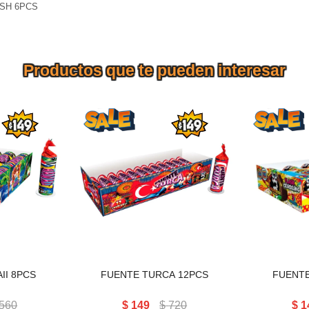
ASH 6PCS
Productos que te pueden interesar
II 8PCS
FUENTE TURCA 12PCS
FUENTE
II 8PCS
FUENTE TURCA 12PCS
FUENTE
560
$
149
$
720
$
1