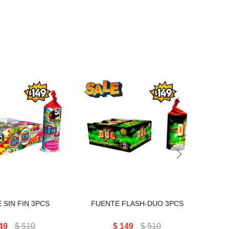
 SIN FIN 3PCS
FUENTE FLASH-DUO 3PCS
 SIN FIN 3PCS
FUENTE FLASH-DUO 3PCS
FUEN
49
$
510
$
149
$
510