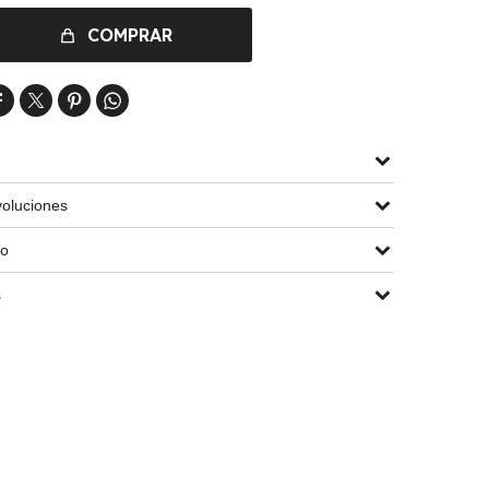
COMPRAR




oluciones
go
s