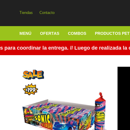
Tiendas
Contacto
MENÚ
OFERTAS
COMBOS
PRODUCTOS PET
a coordinar la entrega. // Luego de realizada la co