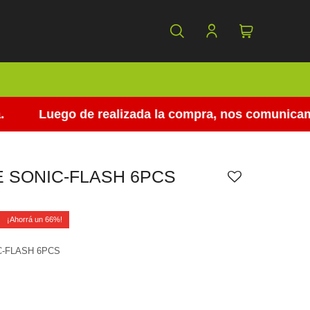
Luego de realizada la compra, nos comunicamos p
 SONIC-FLASH 6PCS
0
66
C-FLASH 6PCS