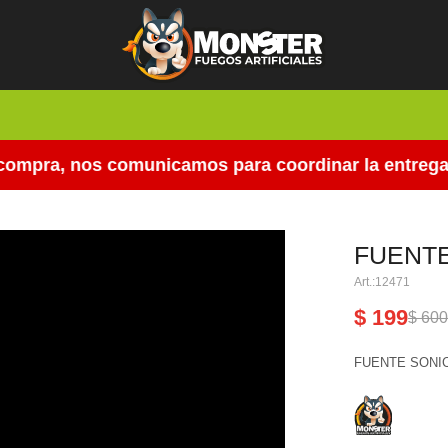
mpra, nos comunicamos para coordinar la entrega.
FUENTE
12471
$
199
$
60
FUENTE SONI