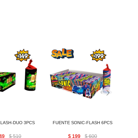
FUENTE SONIC-FLASH
FLASH-DUO 3PCS
6PCS
FLASH-DUO 3PCS
FUENTE SONIC-FLASH 6PCS
FUEN
49
$
510
$
199
$
600