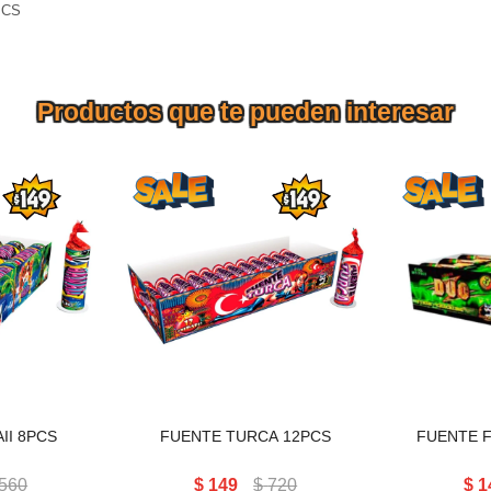
PCS
Productos que te pueden interesar
II 8PCS
FUENTE TURCA 12PCS
FUENTE 
II 8PCS
FUENTE TURCA 12PCS
FUENTE 
560
$
149
$
720
$
1