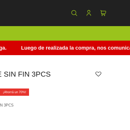
Luego de realizada la compra, nos comunicamos
 SIN FIN 3PCS
0
70
IN 3PCS