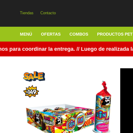
Tiendas
Contacto
MENÚ
OFERTAS
COMBOS
PRODUCTOS PET
ara coordinar la entrega. // Luego de realizada la 