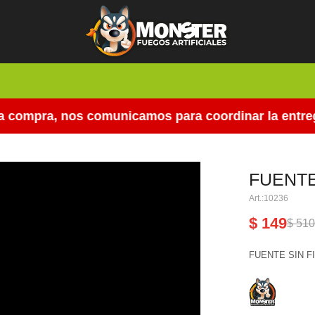
compra, nos comunicamos para coordinar la entrega.
FUENTE
10236
$
149
$
51
FUENTE SIN F