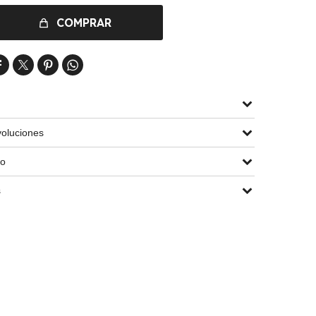
COMPRAR




oluciones
go
s