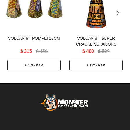
VOLCAN 6´´ POMPEI 15CM
CRACKLING 300GRS
VOLCAN 6´´ POMPEI 15CM
VOLCAN 8´´ SUPER
CRACKLING 300GRS
$
315
$
450
$
400
$
500