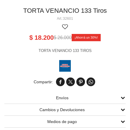
Perlas aéreas
Volcanes chicos 3' 4' 5
Cañas pequeñas
Tortas chicas
TORTA VENANCIO 133 Tiros
32601
Volcanes medianos 6' 8' 9' 11'
Cañas medianas y grandes
Tortas medianas
Cartuchos de humo
Volcanes grandes 13' 15' 17'
Tortas grandes
$
18.200
$
26.000
30
Tortas gigantes
TORTA VENANCIO 133 TIROS
Tortas Línea Alpha




Envíos
Cambios y Devoluciones
Medios de pago