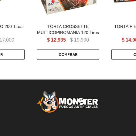
 200 Tiros
TORTA CROSSETTE
TORTA FIE
MULTICOPIROMANIA 120 Tiros
17.000
$
12.935
$
19.900
$
14.0