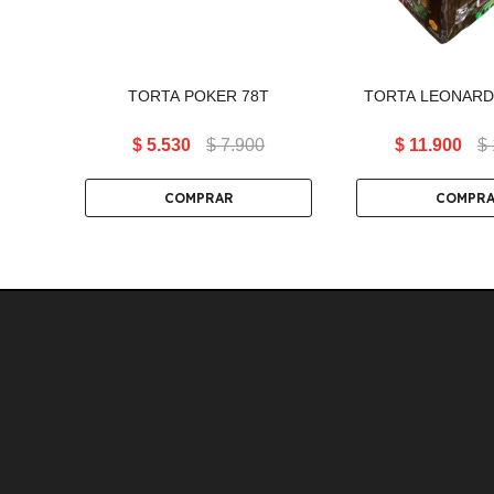
TORTA POKER 78T
TORTA LEONARDO
$
5.530
$
7.900
$
11.900
$