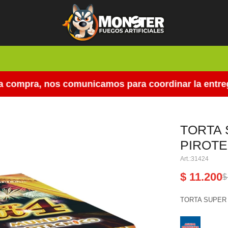
compra, nos comunicamos para coordinar la entrega.
TORTA
PIROTE
31424
$
11.200
$
TORTA SUPER 