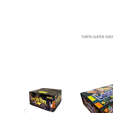
TORTA SUPER SHOW
Una apuesta segura de 78
tiros. Variedad de efectos y
TORTA LEONA
ritmo cambiante para un
TIROS
espectáculo donde siempre
salís ganando