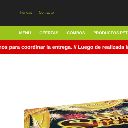
Tiendas
Contacto
MENÚ
OFERTAS
COMBOS
PRODUCTOS PET
ara coordinar la entrega. // Luego de realizada la 