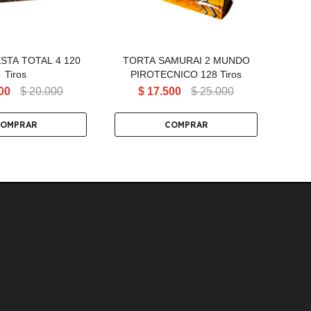
STA TOTAL 4 120
TORTA SAMURAI 2 MUNDO
TOR
Tiros
PIROTECNICO 128 Tiros
00
$
20.000
$
17.500
$
25.000