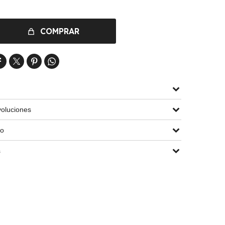
COMPRAR




oluciones
go
s