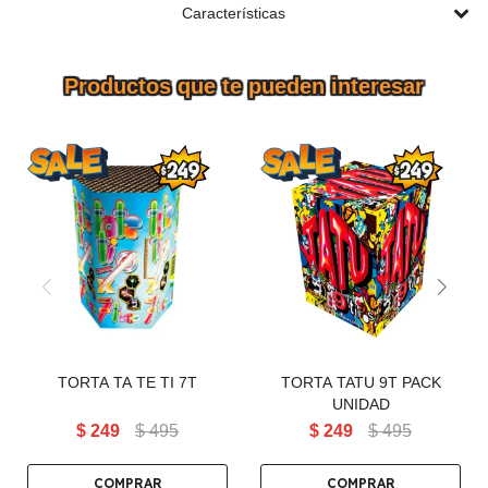
Características
Productos que te pueden interesar
TORTA TATU 9T PACK
TORTA TA TE TI 7T
X4PCS
TORTA TA TE TI 7T
TORTA TATU 9T PACK
UNIDAD
$
249
$
495
$
249
$
495