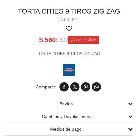
Perlas aéreas
Volcanes chicos 3' 4' 5
Cañas pequeñas
Tortas chicas
TORTA CITIES 9 TIROS ZIG ZAG
31405
Volcanes medianos 6' 8' 9' 11'
Cañas medianas y grandes
Tortas medianas
Cartuchos de humo
Volcanes grandes 13' 15' 17'
Tortas grandes
$
560
$
800
30
Tortas gigantes
TORTA CITIES 9 TIROS ZIG ZAG
Tortas Línea Alpha




Envíos
Cambios y Devoluciones
Medios de pago