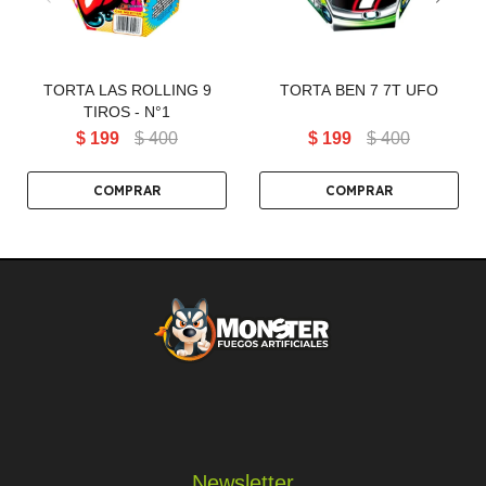
TORTA LAS ROLLING 9
TORTA BEN 7 7T UFO
TIROS - N°1
$
199
$
400
$
199
$
400
Newsletter