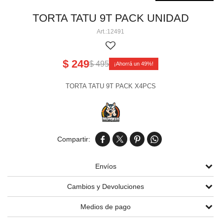
Perlas aéreas
Volcanes chicos 3' 4' 5
Cañas pequeñas
Tortas chicas
TORTA TATU 9T PACK UNIDAD
12491
Volcanes medianos 6' 8' 9' 11'
Cañas medianas y grandes
Tortas medianas
Cartuchos de humo
Volcanes grandes 13' 15' 17'
Tortas grandes
$
249
$
495
49
Tortas gigantes
TORTA TATU 9T PACK X4PCS
Tortas Línea Alpha




Envíos
Cambios y Devoluciones
Medios de pago