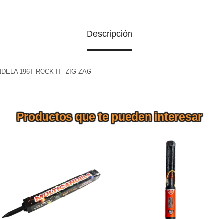
Descripción
DELA 196T ROCK IT ZIG ZAG
Productos que te pueden interesar
CANDELA MULTICANDELA
CANDELA MULTICANDELA
186T
388T LITTLE WARRIOR