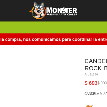
 compra, nos comunicamos para coordinar la entrega.
CANDEL
ROCK I
31396
$
693
$
99
CANDELA MULT