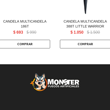
CANDELA MULTICANDELA
CANDELA MULTICANDELA
186T
388T LITTLE WARRIOR
$
693
$
990
$
1.050
$
1.500