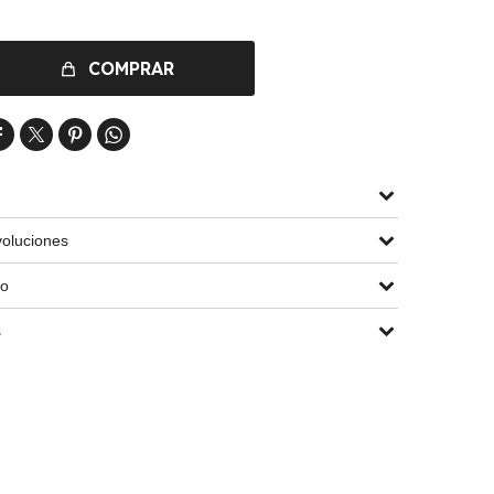
COMPRAR




oluciones
go
s