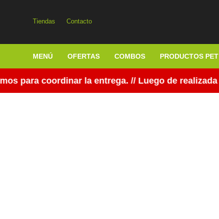
Tiendas
Contacto
MENÚ
OFERTAS
COMBOS
PRODUCTOS PET
para coordinar la entrega. // Luego de realizada la