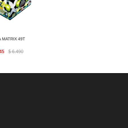
 MATRIX 49T
45
$
6.490