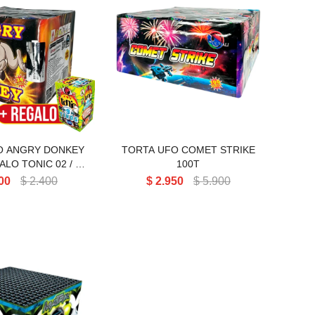
 UFO ANGRY
TORTA UFO COMET
NKEY 36T
STRIKE 100T
O ANGRY DONKEY
TORTA UFO COMET STRIKE
ALO TONIC 02 / 9
100T
TIROS
00
$
2.400
$
2.950
$
5.900
 MATRIX 49T