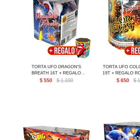
TORTA UFO DRAGON'S
TORTA UFO
BREATH 16T
FRENZY 
TORTA UFO DRAGON'S
TORTA UFO COL
BREATH 16T + REGALO
19T + REGALO RO
ROLLING 1 / 7 TIROS
TIROS
$
550
$
1.100
$
650
$
1
TORTA UFO BIG BOMB
TORTA UFO 0