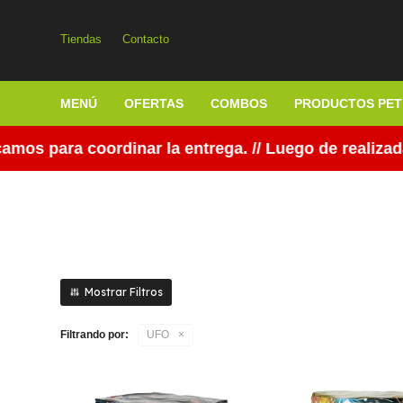
Tiendas
Contacto
MENÚ
OFERTAS
COMBOS
PRODUCTOS PET
 para coordinar la entrega. // Luego de realizada 
Filtrando por:
UFO