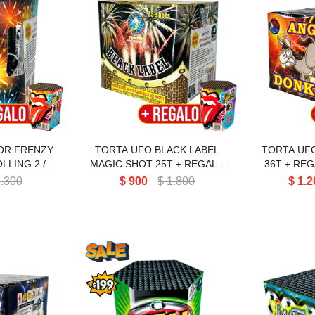
 COLOR
TORTA UFO NIGHT
TORTA
19T
STALKER MAGIC SHOT 25T
DO
OR FRENZY
TORTA UFO BLACK LABEL
TORTA UF
LLING 2 / 7
MAGIC SHOT 25T + REGALO
36T + REG
ROLLING 3 / 7 TIROS
.300
$
900
$
1.800
$
1.2
5 SPACE
TORTA BEN 7 7T UFO
TORTA