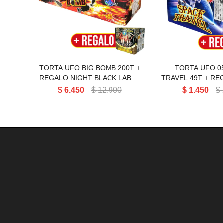
200T
TRAVEL 
TORTA UFO BIG BOMB 200T +
TORTA UFO 0
REGALO NIGHT BLACK LABEL
TRAVEL 49T + RE
/ 25 TIROS
02 / 9 TI
$
6.450
$
12.900
$
1.450
$