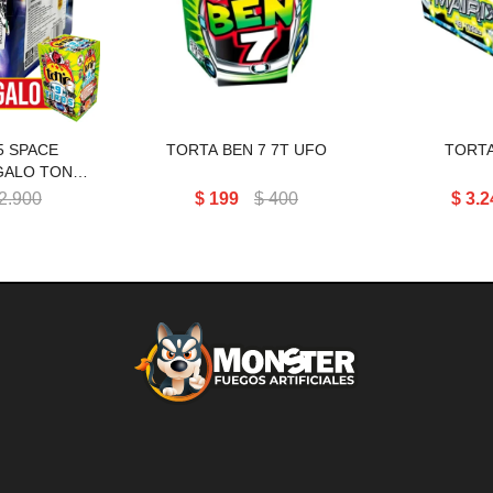
49T
5 SPACE
TORTA BEN 7 7T UFO
TORTA
GALO TONIC
ROS
2.900
$
199
$
400
$
3.2