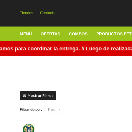
Tiendas
Contacto
MENÚ
OFERTAS
COMBOS
PRODUCTOS PET
s para coordinar la entrega. // Luego de realizada 
Filtrando por:
Pyro
Las Perlas 96 Tiros Color