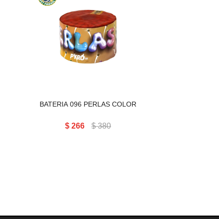
duplican la duración y el
impacto visual, con 96
disparos ascendentes en
colores brillantes y una
secuencia más prolongada.
Mantienen un sonido
moderado, lo que las hace
aptas para patios, jardines y
celebraciones privadas.
BATERIA 096 PERLAS COLOR
$
266
$
380