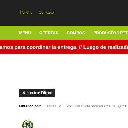
Tiendas
Contacto
MENÚ
OFERTAS
COMBOS
PRODUCTOS PET
s para coordinar la entrega. // Luego de realizada
Filtrando por:
Tortas
Por Edad:
Solo para adultos
Quitar 