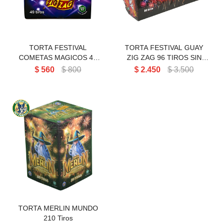
Perlas aéreas
Volcanes chicos 3' 4' 5
Cañas pequeñas
Tortas chicas
Volcanes medianos 6' 8' 9' 11'
Cañas medianas y grandes
Tortas medianas
Cartuchos de humo
TORTA FESTIVAL
TORTA FESTIVAL GUAY
Volcanes grandes 13' 15' 17'
Tortas grandes
COMETAS MAGICOS 49
ZIG ZAG 96 TIROS SIN
TIROS SIN RUIDO
RUIDO
$
560
$
800
$
2.450
$
3.500
Tortas gigantes
Tortas Línea Alpha
TORTA MERLIN MUNDO 210
Tiros
TORTA MERLIN MUNDO
210 Tiros