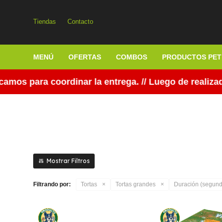
Tiendas
Contacto
MENÚ
OFERTAS
COMBOS
PRODUCTOS PET
os para coordinar la entrega. // Luego de realizada
Filtrando por:
Tortas
Tortas grandes
Duración (segund