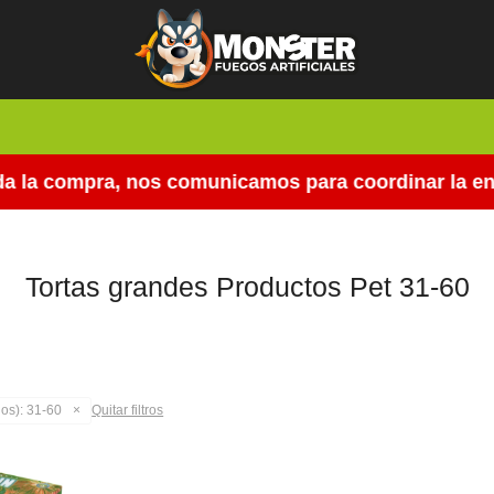
 la compra, nos comunicamos para coordinar la entr
Tortas grandes Productos Pet 31-60
os):
31-60
Quitar filtros