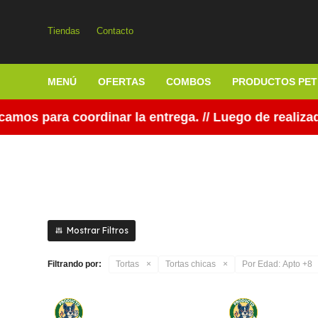
Tiendas
Contacto
MENÚ
OFERTAS
COMBOS
PRODUCTOS PET
os para coordinar la entrega. // Luego de realizada
Filtrando por:
Tortas
Tortas chicas
Por Edad:
Apto +8