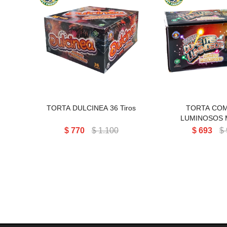
TORTA CO
LUMINOSOS
TORTA DULCINEA 36 Tiros
PIROTECNICO 
(PACK 3
TORTA DULCINEA 36 Tiros
TORTA CO
LUMINOSOS
PIROTECNICO 19 
$
770
$
1.100
$
693
$
x3)