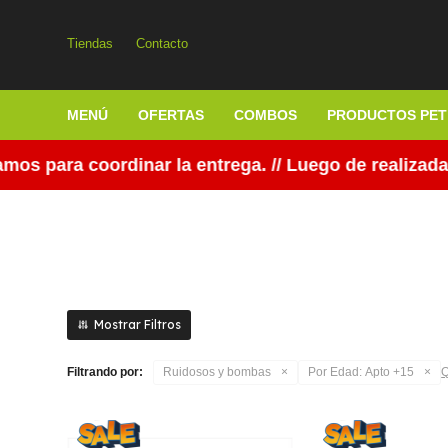
Tiendas
Contacto
MENÚ
OFERTAS
COMBOS
PRODUCTOS PET
s para coordinar la entrega. // Luego de realizada 
Filtrando por:
Ruidosos y bombas
Por Edad:
Apto +15
Q