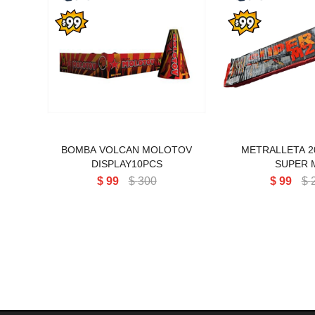
BOMBA VOLCAN MOLOTOV
METRALLETA 20
DISPLAY10PCS
M2
BOMBA VOLCAN MOLOTOV
METRALLETA 2
DISPLAY10PCS
SUPER 
$
99
$
300
$
99
$