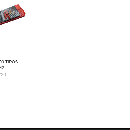
0T SUPER
00 TIROS
M2
220