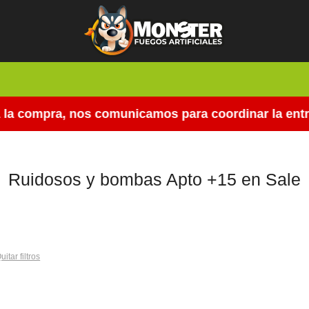
la compra, nos comunicamos para coordinar la entre
Ruidosos y bombas Apto +15 en Sale
uitar filtros