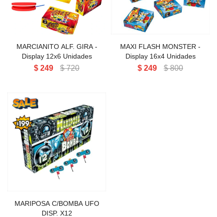
Perlas aéreas
Volcanes chicos 3' 4' 5
Cañas pequeñas
Tortas chicas
Volcanes medianos 6' 8' 9' 11'
Cañas medianas y grandes
Tortas medianas
Cartuchos de humo
MARCIANITO ALF. GIRA -
MAXI FLASH MONSTER -
Volcanes grandes 13' 15' 17'
Tortas grandes
Display 12x6 Unidades
Display 16x4 Unidades
$
249
$
720
$
249
$
800
Tortas gigantes
Tortas Línea Alpha
MARIPOSA C/BOMBA UFO
DISP. X12
MARIPOSA C/BOMBA UFO
DISP. X12