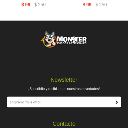
$
99
$
250
$
99
$
250
Newsletter
¡Suscribite y recibí todas nuestras novedades!
Contacto