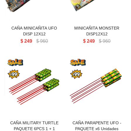
Perlas aéreas
Volcanes chicos 3' 4' 5
Cañas pequeñas
Tortas chicas
Volcanes medianos 6' 8' 9' 11'
Cañas medianas y grandes
Tortas medianas
Cartuchos de humo
CAÑA MINICAÑITA UFO
MINICAÑITA MONSTER
Volcanes grandes 13' 15' 17'
Tortas grandes
DISP 12X12
DISP12X12
$
249
$
960
$
249
$
960
Tortas gigantes
Tortas Línea Alpha
CAÑA MILITARY TURTLE
CAÑA PARAPENTE UFO -
PAQUETE 6PCS
PAQUETE x6 Unidades
CAÑA MILITARY TURTLE
CAÑA PARAPENTE UFO -
PAQUETE 6PCS 1 + 1
PAQUETE x6 Unidades