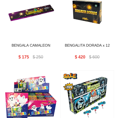
Bengalas doradas con
chispas brillantes y cálidas.
BENGALA CAMALEON
Display x12 ideal para
cumpleaños, tortas y
celebraciones familiares.
BENGALA CAMALEON
BENGALITA DORADA x 12
$
175
$
250
$
420
$
600
ESTALLO FANTASMINHA
MARIPOSA C/BOMBA UFO
TRADICIONAL 30 DISP 50
DISP. X12