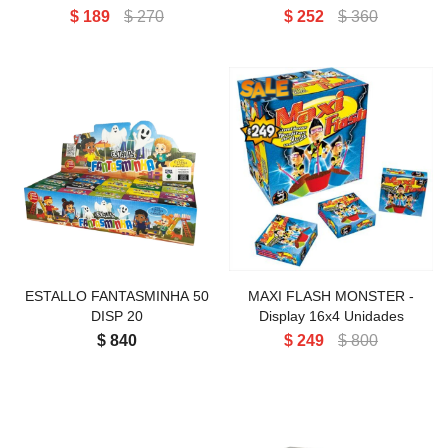
$
189
$
270
$
252
$
360
ESTALLO FANTASMINHA 50
MAXI FLASH MONSTER
DISP 20
16X4U
ESTALLO FANTASMINHA 50
MAXI FLASH MONSTER -
DISP 20
Display 16x4 Unidades
$
840
$
249
$
800