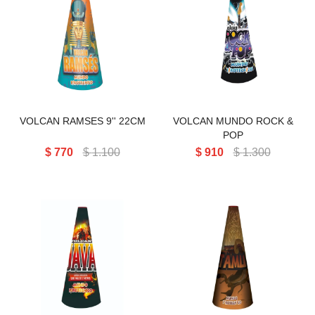
VOLCAN RAMSES 9'' 22CM
VOLCAN RAMSES 9'' 22CM
VOLCAN MUNDO ROCK &
POP
$
770
$
1.100
$
910
$
1.300
VOLCAN MUNDO TAMU 1kg
32cm