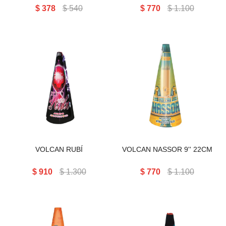
$
378
$
540
$
770
$
1.100
VOLCAN NASSOR 9'' 22CM
VOLCAN RUBÍ
VOLCAN NASSOR 9'' 22CM
$
910
$
1.300
$
770
$
1.100