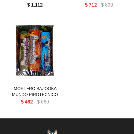
$
1.112
$
712
$
890
MORTERO BAZOOKA
MUNDO PIROTECNICO
(PACK X 3)
MORTERO BAZOOKA
MUNDO PIROTECNICO
(PACK X 3)
$
462
$
660