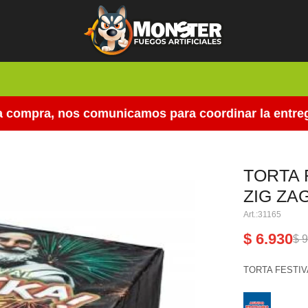
ompra, nos comunicamos para coordinar la entrega.
TORTA 
ZIG ZA
31165
$
6.930
$
9
TORTA FESTIV