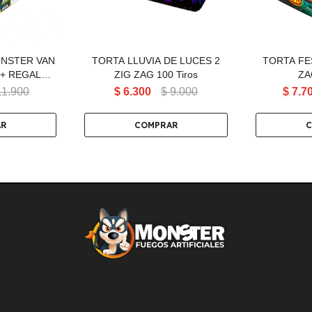
ONSTER VAN
TORTA LLUVIA DE LUCES 2
TORTA FES
 + REGALO
ZIG ZAG 100 Tiros
ZA
ZY 19T
11.900
$
6.300
$
9.000
$
7.7