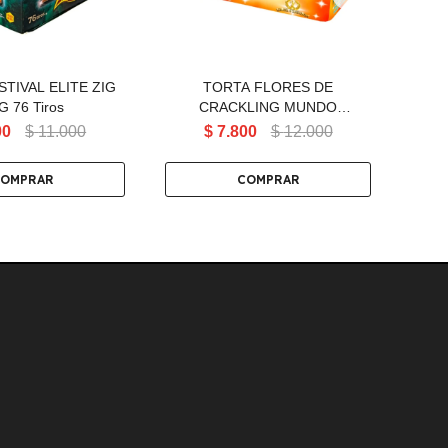
TIVAL ELITE ZIG
TORTA FLORES DE
TO
G 76 Tiros
CRACKLING MUNDO
MAF
PIROTECNICO 80 Tiros
NI
00
$
11.000
$
7.800
$
12.000