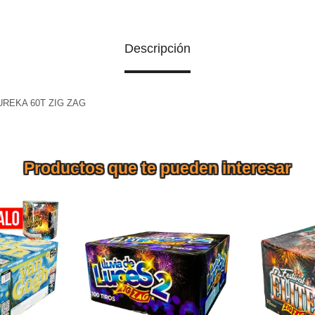
Descripción
UREKA 60T ZIG ZAG
Productos que te pueden interesar
 MONSTER
TORTA LLUVIA DE LUCES 2
TORTA FES
0T 70S
ZIG ZAG 100 Tiros
ZA