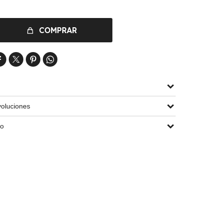
COMPRAR




oluciones
go