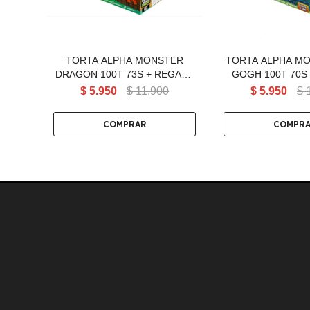
TORTA ALPHA MONSTER
TORTA ALPHA M
DRAGON 100T 73S + REGALO
GOGH 100T 70S
COLOR FRENZY 19T
COLOR FREN
$
5.950
$
11.900
$
5.950
$