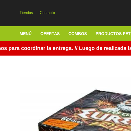
Tiendas
Contacto
MENÚ
OFERTAS
COMBOS
PRODUCTOS PET
a coordinar la entrega. // Luego de realizada la c