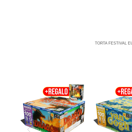
TORTA FESTIVAL E
TORTA ALPHA MONSTER
TORTA ALPHA
DRAGON 100T 73S
VAN GOGH 10