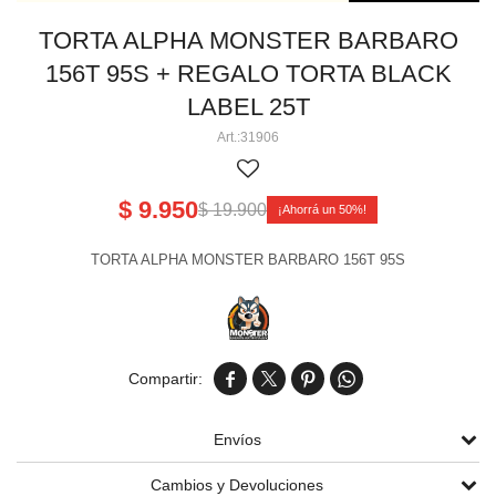
Perlas aéreas
Volcanes chicos 3' 4' 5
Cañas pequeñas
Tortas chicas
TORTA ALPHA MONSTER BARBARO
156T 95S + REGALO TORTA BLACK
Volcanes medianos 6' 8' 9' 11'
Cañas medianas y grandes
Tortas medianas
Cartuchos de humo
LABEL 25T
Volcanes grandes 13' 15' 17'
Tortas grandes
31906
Tortas gigantes
$
9.950
Tortas Línea Alpha
$
19.900
50
TORTA ALPHA MONSTER BARBARO 156T 95S




Envíos
Cambios y Devoluciones