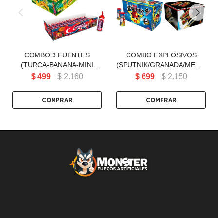
COMBO 3 FUENTES
COMBO EXPLOSIVOS
(TURCA-BANANA-MINI
(SPUTNIK/GRANADA/MET200/MI
KUKU ) (05)
(07)
$
499
$
2.160
$
699
$
2.150