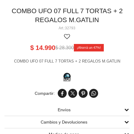
Perlas aéreas
Volcanes chicos 3' 4' 5
Cañas pequeñas
Tortas chicas
COMBO UFO 07 FULL 7 TORTAS + 2
REGALOS M.GATLIN
Volcanes medianos 6' 8' 9' 11'
Cañas medianas y grandes
Tortas medianas
Cartuchos de humo
32793
Volcanes grandes 13' 15' 17'
Tortas grandes
Tortas gigantes
$
14.990
$
28.300
47
Tortas Línea Alpha
COMBO UFO 07 FULL 7 TORTAS + 2 REGALOS M.GATLIN




Envíos
Cambios y Devoluciones