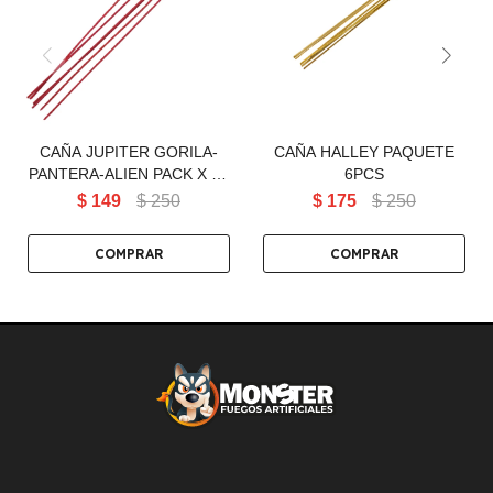
CAÑA JUPITER GORILA-
estallido final nítido. Un efecto
PANTERA-ALIEN PACK X 6
moderno y muy visual.
CAÑA JUPITER GORILA-
CAÑA HALLEY PAQUETE
PANTERA-ALIEN PACK X 6 -
6PCS
CAÑA JUPITER GORILA
$
149
$
250
$
175
$
250
PACK X 6