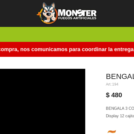
mpra, nos comunicamos para coordinar la entrega.
BENGAL
194
$
480
BENGALA 3 C
Display 12 cajit