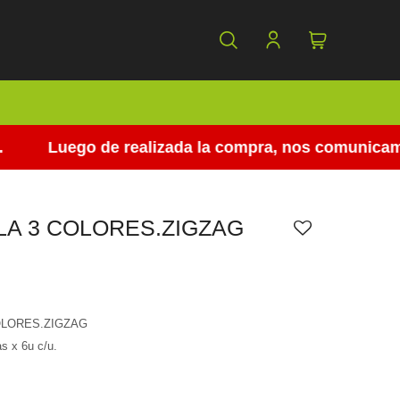
Luego de realizada la compra, nos comunicamos pa
A 3 COLORES.ZIGZAG
OLORES.ZIGZAG
as x 6u c/u.