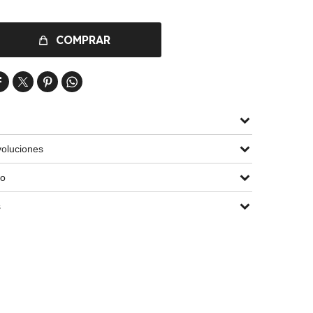
COMPRAR




oluciones
go
s