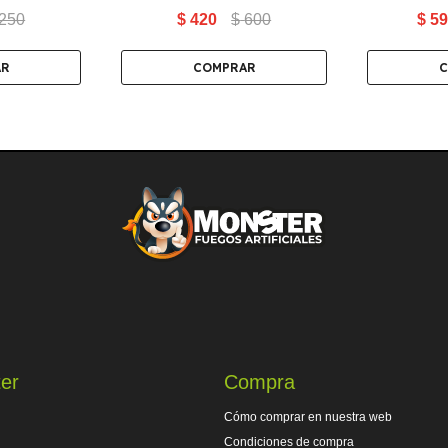
250
$
420
$
600
$
59
er
Compra
Cómo comprar en nuestra web
Condiciones de compra