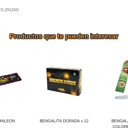
ES.ZIGZAG
Productos que te pueden interesar
Bengalas doradas con
chispas brillantes y cálidas.
BENGAL
MALEON
Display x12 ideal para
COLORE
cumpleaños, tortas y
celebraciones familiares.
MALEON
BENGALITA DORADA x 12
BENGAL
COLORE