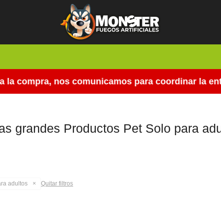
 la compra, nos comunicamos para coordinar la entr
tas grandes Productos Pet Solo para adu
ra adultos
Quitar filtros