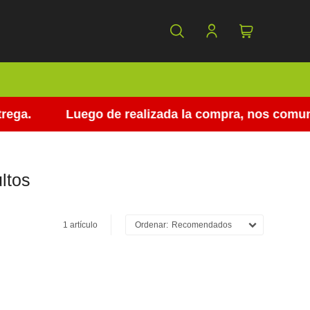
ega.
Luego de realizada la compra, nos comunic
ltos
1 artículo
Recomendados