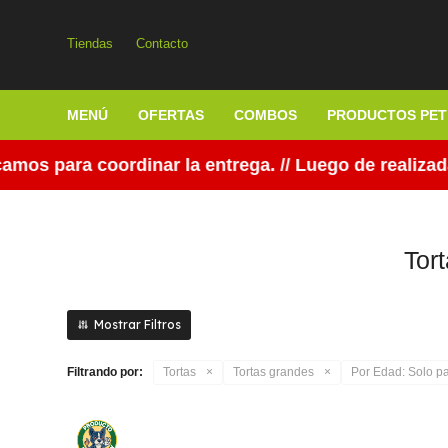
Tiendas
Contacto
MENÚ
OFERTAS
COMBOS
PRODUCTOS PET
os para coordinar la entrega. // Luego de realizada
Tor
Filtrando por:
Tortas
Tortas grandes
Por Edad:
Solo pa