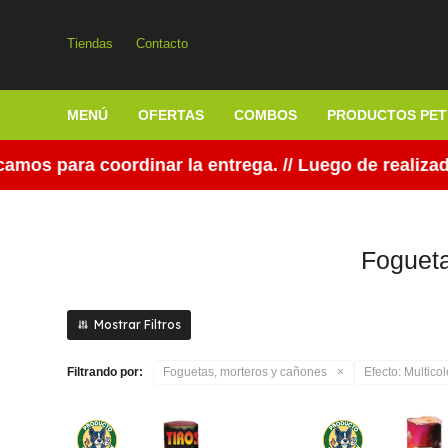
Tiendas
Contacto
MENÚ
OFERTAS
COMBOS
PRODUCTOS PET
os para coordinar la entrega. // Luego de realizada
Fogueta
Filtrando por:
Foguetas, morteros y cañones
Efecto:
Multicol