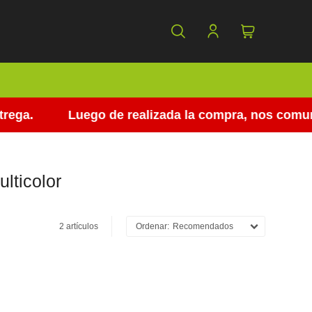
ega.
Luego de realizada la compra, nos comunic
lticolor
2 artículos
Recomendados