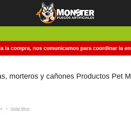
 la compra, nos comunicamos para coordinar la entr
s, morteros y cañones Productos Pet Mu
or
Quitar filtros