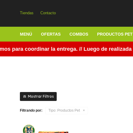
Tiendas
Contacto
MENÚ
OFERTAS
COMBOS
PRODUCTOS PET
 para coordinar la entrega. // Luego de realizada l
Filtrando por:
Tipo:
Productos Pet